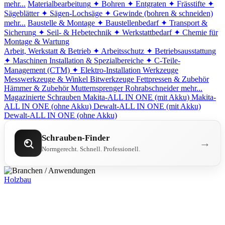
mehr...
Materialbearbeitung
✦ Bohren
✦ Entgraten
✦ Frässtifte
✦
Sägeblätter
✦ Sägen-Lochsäge
✦ Gewinde (bohren & schneiden)
mehr...
Baustelle & Montage
✦ Baustellenbedarf
✦ Transport &
Sicherung
✦ Seil- & Hebetechnik
✦ Werkstattbedarf
✦ Chemie für
Montage & Wartung
Arbeit, Werkstatt & Betrieb
✦ Arbeitsschutz
✦ Betriebsausstattung
✦ Maschinen
Installation & Spezialbereiche
✦ C-Teile-
Management (CTM)
✦ Elektro-Installation
Werkzeuge
Messwerkzeuge & Winkel
Bitwerkzeuge
Fettpressen & Zubehör
Hämmer & Zubehör
Mutternsprenger
Rohrabschneider
mehr...
Magazinierte Schrauben
Makita-ALL IN ONE (mit Akku)
Makita-
ALL IN ONE (ohne Akku)
Dewalt-ALL IN ONE (mit Akku)
Dewalt-ALL IN ONE (ohne Akku)
Schrauben-Finder
→
Normgerecht. Schnell. Professionell.
Holzbau