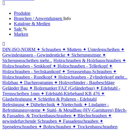
Produkte
Branchen / Anwendungen
Info
Kataloge & Medien
Sale
%
Marken
DIN-ISO-NORM
✦ Schrauben
✦ Muttern
✦ Unterlegscheiben
✦
Gewindestangen - Gewindestücke
✦ Sicherungsringe
✦
Sicherungsscheiben
mehr...
Holzschrauben & Holzbauschrauben
✦
Holzschrauben - Senkkopf
✦ Holzschrauben - Tellerkopf
✦
Holzschrauben - Sechskantkopf
✦ Terrassenbau-Schrauben
✦
Holzschrauben - Rundkopf
✦ Holzschrauben - Zylinderkopf
mehr...
Holzbau
✦ Dachprogramm
✦ Holzverbinder - Baubeschläge
Geländer Bau
✦ Bolzenanker FAZ (Geländerbau)
✦ Edelstahl -
Trennscheiben 1mm
✦ Edelstahl-Klebeband KB 476
✦
Glasbefestigung
✦ Schleifen & Polieren - Edelstahl
Befestigung
✦ Dübeltechnik
✦ Niettechnik
✦ Lindapter -
Befestigungssysteme
✦ Stahl- & Metallbau (HV-Garnituren)
Blech-
& Fassaden- & Trockenbauschrauben
✦ Blechschrauben
✦
gewindefurchende Schrauben
✦ Fassadenschrauben
✦
Spenglerschrauben
✦ Bohrschrauben
✦ Trockenbauschrauben