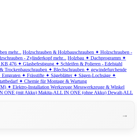
iben
mehr...
Holzschrauben & Holzbauschrauben
✦ Holzschrauben -
zschrauben - Zylinderkopf
mehr...
Holzbau
✦ Dachprogramm
✦
d KB 476
✦ Glasbefestigung
✦ Schleifen & Polieren - Edelstahl
 & Trockenbauschrauben
✦ Blechschrauben
✦ gewindefurchende
 Entgraten
✦ Frässtifte
✦ Sägeblätter
✦ Sägen-Lochsäge
✦
attbedarf
✦ Chemie für Montage & Wartung
TM)
✦ Elektro-Installation
Werkzeuge
Messwerkzeuge & Winkel
N ONE (mit Akku)
Makita-ALL IN ONE (ohne Akku)
Dewalt-ALL
→