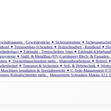
windestangen - Gewindestücke
✦ Sicherungsringe
✦ Sicherungssche
ntkopf
✦ Terrassenbau-Schrauben
✦ Holzschrauben - Rundkopf
✦ Hol
eländerbau)
✦ Edelstahl - Trennscheiben 1mm
✦ Edelstahl-Klebeban
ngssysteme
✦ Stahl- & Metallbau (HV-Garnituren)
Blech- & Fassaden-
uben
✦ Trockenbauschrauben
mehr...
Materialbearbeitung
✦ Bohren
✦
ellenbedarf
✦ Transport & Sicherung
✦ Seil- & Hebetechnik
✦ Werkst
 Maschinen
Installation & Spezialbereiche
✦ C-Teile-Management (C
renger
Rohrabschneider
mehr...
Magazinierte Schrauben
Makita-ALL I