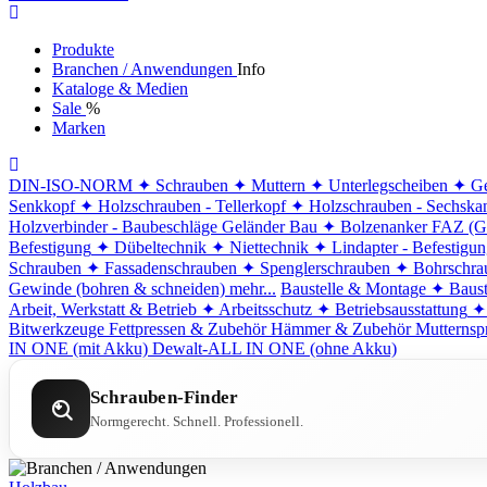
Produkte
Branchen / Anwendungen
Info
Kataloge & Medien
Sale
%
Marken
DIN-ISO-NORM
✦ Schrauben
✦ Muttern
✦ Unterlegscheiben
✦ Ge
Senkkopf
✦ Holzschrauben - Tellerkopf
✦ Holzschrauben - Sechska
Holzverbinder - Baubeschläge
Geländer Bau
✦ Bolzenanker FAZ (G
Befestigung
✦ Dübeltechnik
✦ Niettechnik
✦ Lindapter - Befestigu
Schrauben
✦ Fassadenschrauben
✦ Spenglerschrauben
✦ Bohrschra
Gewinde (bohren & schneiden)
mehr...
Baustelle & Montage
✦ Baust
Arbeit, Werkstatt & Betrieb
✦ Arbeitsschutz
✦ Betriebsausstattung
✦
Bitwerkzeuge
Fettpressen & Zubehör
Hämmer & Zubehör
Mutternsp
IN ONE (mit Akku)
Dewalt-ALL IN ONE (ohne Akku)
Schrauben-Finder
Normgerecht. Schnell. Professionell.