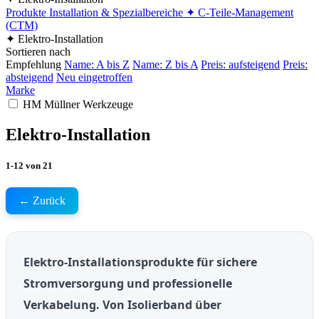
Produkte
Installation & Spezialbereiche
✦ C-Teile-Management
(CTM)
✦ Elektro-Installation
Sortieren nach
Empfehlung
Name: A bis Z
Name: Z bis A
Preis: aufsteigend
Preis:
absteigend
Neu eingetroffen
Marke
HM Müllner Werkzeuge
Elektro-Installation
1-12
von
21
← Zurück
Elektro-Installationsprodukte für sichere
Stromversorgung und professionelle
Verkabelung
. Von Isolierband über