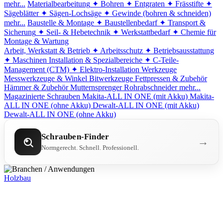
mehr...
Materialbearbeitung
✦ Bohren
✦ Entgraten
✦ Frässtifte
✦
Sägeblätter
✦ Sägen-Lochsäge
✦ Gewinde (bohren & schneiden)
mehr...
Baustelle & Montage
✦ Baustellenbedarf
✦ Transport &
Sicherung
✦ Seil- & Hebetechnik
✦ Werkstattbedarf
✦ Chemie für
Montage & Wartung
Arbeit, Werkstatt & Betrieb
✦ Arbeitsschutz
✦ Betriebsausstattung
✦ Maschinen
Installation & Spezialbereiche
✦ C-Teile-
Management (CTM)
✦ Elektro-Installation
Werkzeuge
Messwerkzeuge & Winkel
Bitwerkzeuge
Fettpressen & Zubehör
Hämmer & Zubehör
Mutternsprenger
Rohrabschneider
mehr...
Magazinierte Schrauben
Makita-ALL IN ONE (mit Akku)
Makita-
ALL IN ONE (ohne Akku)
Dewalt-ALL IN ONE (mit Akku)
Dewalt-ALL IN ONE (ohne Akku)
Schrauben-Finder
→
Normgerecht. Schnell. Professionell.
Holzbau