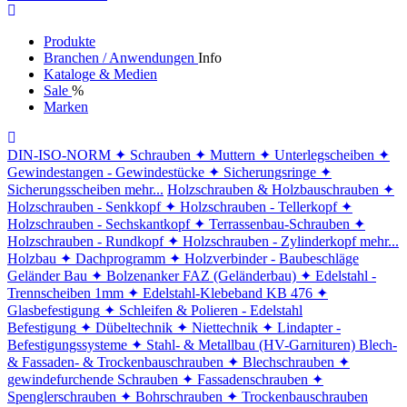
Produkte
Branchen / Anwendungen
Info
Kataloge & Medien
Sale
%
Marken
DIN-ISO-NORM
✦ Schrauben
✦ Muttern
✦ Unterlegscheiben
✦
Gewindestangen - Gewindestücke
✦ Sicherungsringe
✦
Sicherungsscheiben
mehr...
Holzschrauben & Holzbauschrauben
✦
Holzschrauben - Senkkopf
✦ Holzschrauben - Tellerkopf
✦
Holzschrauben - Sechskantkopf
✦ Terrassenbau-Schrauben
✦
Holzschrauben - Rundkopf
✦ Holzschrauben - Zylinderkopf
mehr...
Holzbau
✦ Dachprogramm
✦ Holzverbinder - Baubeschläge
Geländer Bau
✦ Bolzenanker FAZ (Geländerbau)
✦ Edelstahl -
Trennscheiben 1mm
✦ Edelstahl-Klebeband KB 476
✦
Glasbefestigung
✦ Schleifen & Polieren - Edelstahl
Befestigung
✦ Dübeltechnik
✦ Niettechnik
✦ Lindapter -
Befestigungssysteme
✦ Stahl- & Metallbau (HV-Garnituren)
Blech-
& Fassaden- & Trockenbauschrauben
✦ Blechschrauben
✦
gewindefurchende Schrauben
✦ Fassadenschrauben
✦
Spenglerschrauben
✦ Bohrschrauben
✦ Trockenbauschrauben