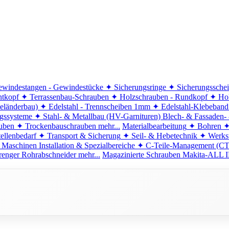
windestangen - Gewindestücke
✦ Sicherungsringe
✦ Sicherungssche
ntkopf
✦ Terrassenbau-Schrauben
✦ Holzschrauben - Rundkopf
✦ Hol
eländerbau)
✦ Edelstahl - Trennscheiben 1mm
✦ Edelstahl-Klebeban
ngssysteme
✦ Stahl- & Metallbau (HV-Garnituren)
Blech- & Fassaden-
uben
✦ Trockenbauschrauben
mehr...
Materialbearbeitung
✦ Bohren
✦
ellenbedarf
✦ Transport & Sicherung
✦ Seil- & Hebetechnik
✦ Werkst
 Maschinen
Installation & Spezialbereiche
✦ C-Teile-Management (C
renger
Rohrabschneider
mehr...
Magazinierte Schrauben
Makita-ALL I