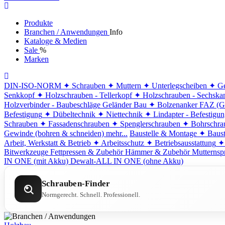
Produkte
Branchen / Anwendungen
Info
Kataloge & Medien
Sale
%
Marken
DIN-ISO-NORM
✦ Schrauben
✦ Muttern
✦ Unterlegscheiben
✦ Ge
Senkkopf
✦ Holzschrauben - Tellerkopf
✦ Holzschrauben - Sechska
Holzverbinder - Baubeschläge
Geländer Bau
✦ Bolzenanker FAZ (G
Befestigung
✦ Dübeltechnik
✦ Niettechnik
✦ Lindapter - Befestigu
Schrauben
✦ Fassadenschrauben
✦ Spenglerschrauben
✦ Bohrschra
Gewinde (bohren & schneiden)
mehr...
Baustelle & Montage
✦ Baust
Arbeit, Werkstatt & Betrieb
✦ Arbeitsschutz
✦ Betriebsausstattung
✦
Bitwerkzeuge
Fettpressen & Zubehör
Hämmer & Zubehör
Mutternsp
IN ONE (mit Akku)
Dewalt-ALL IN ONE (ohne Akku)
Schrauben-Finder
Normgerecht. Schnell. Professionell.