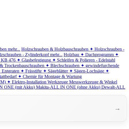
iben
mehr...
Holzschrauben & Holzbauschrauben
✦ Holzschrauben -
zschrauben - Zylinderkopf
mehr...
Holzbau
✦ Dachprogramm
✦
d KB 476
✦ Glasbefestigung
✦ Schleifen & Polieren - Edelstahl
 & Trockenbauschrauben
✦ Blechschrauben
✦ gewindefurchende
 Entgraten
✦ Frässtifte
✦ Sägeblätter
✦ Sägen-Lochsäge
✦
attbedarf
✦ Chemie für Montage & Wartung
TM)
✦ Elektro-Installation
Werkzeuge
Messwerkzeuge & Winkel
N ONE (mit Akku)
Makita-ALL IN ONE (ohne Akku)
Dewalt-ALL
→