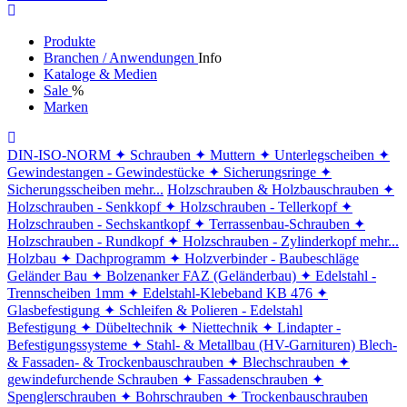
Produkte
Branchen / Anwendungen
Info
Kataloge & Medien
Sale
%
Marken
DIN-ISO-NORM
✦ Schrauben
✦ Muttern
✦ Unterlegscheiben
✦
Gewindestangen - Gewindestücke
✦ Sicherungsringe
✦
Sicherungsscheiben
mehr...
Holzschrauben & Holzbauschrauben
✦
Holzschrauben - Senkkopf
✦ Holzschrauben - Tellerkopf
✦
Holzschrauben - Sechskantkopf
✦ Terrassenbau-Schrauben
✦
Holzschrauben - Rundkopf
✦ Holzschrauben - Zylinderkopf
mehr...
Holzbau
✦ Dachprogramm
✦ Holzverbinder - Baubeschläge
Geländer Bau
✦ Bolzenanker FAZ (Geländerbau)
✦ Edelstahl -
Trennscheiben 1mm
✦ Edelstahl-Klebeband KB 476
✦
Glasbefestigung
✦ Schleifen & Polieren - Edelstahl
Befestigung
✦ Dübeltechnik
✦ Niettechnik
✦ Lindapter -
Befestigungssysteme
✦ Stahl- & Metallbau (HV-Garnituren)
Blech-
& Fassaden- & Trockenbauschrauben
✦ Blechschrauben
✦
gewindefurchende Schrauben
✦ Fassadenschrauben
✦
Spenglerschrauben
✦ Bohrschrauben
✦ Trockenbauschrauben