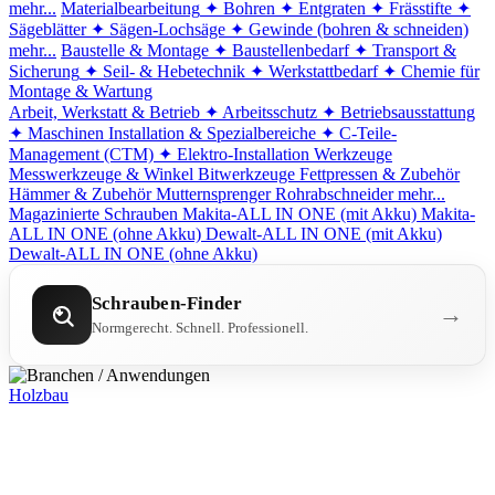
mehr...
Materialbearbeitung
✦ Bohren
✦ Entgraten
✦ Frässtifte
✦
Sägeblätter
✦ Sägen-Lochsäge
✦ Gewinde (bohren & schneiden)
mehr...
Baustelle & Montage
✦ Baustellenbedarf
✦ Transport &
Sicherung
✦ Seil- & Hebetechnik
✦ Werkstattbedarf
✦ Chemie für
Montage & Wartung
Arbeit, Werkstatt & Betrieb
✦ Arbeitsschutz
✦ Betriebsausstattung
✦ Maschinen
Installation & Spezialbereiche
✦ C-Teile-
Management (CTM)
✦ Elektro-Installation
Werkzeuge
Messwerkzeuge & Winkel
Bitwerkzeuge
Fettpressen & Zubehör
Hämmer & Zubehör
Mutternsprenger
Rohrabschneider
mehr...
Magazinierte Schrauben
Makita-ALL IN ONE (mit Akku)
Makita-
ALL IN ONE (ohne Akku)
Dewalt-ALL IN ONE (mit Akku)
Dewalt-ALL IN ONE (ohne Akku)
Schrauben-Finder
→
Normgerecht. Schnell. Professionell.
Holzbau