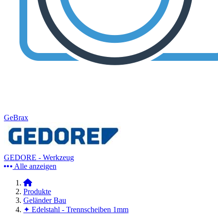
GeBrax
GEDORE - Werkzeug
Alle anzeigen
Produkte
Geländer Bau
✦ Edelstahl - Trennscheiben 1mm