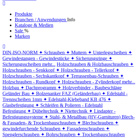
Produkte
Branchen / Anwendungen
Info
Kataloge & Medien
Sale
%
Marken
DIN-ISO-NORM
✦ Schrauben
✦ Muttern
✦ Unterlegscheiben
✦
Gewindestangen - Gewindestücke
✦ Sicherungsringe
✦
Sicherungsscheiben
mehr...
Holzschrauben & Holzbauschrauben
✦
Holzschrauben - Senkkopf
✦ Holzschrauben - Tellerkopf
✦
Holzschrauben - Sechskantkopf
✦ Terrassenbau-Schrauben
✦
Holzschrauben - Rundkopf
✦ Holzschrauben - Zylinderkopf
mehr...
Holzbau
✦ Dachprogramm
✦ Holzverbinder - Baubeschläge
Geländer Bau
✦ Bolzenanker FAZ (Geländerbau)
✦ Edelstahl -
Trennscheiben 1mm
✦ Edelstahl-Klebeband KB 476
✦
Glasbefestigung
✦ Schleifen & Polieren - Edelstahl
Befestigung
✦ Dübeltechnik
✦ Niettechnik
✦ Lindapter -
Befestigungssysteme
✦ Stahl- & Metallbau (HV-Garnituren)
Blech-
& Fassaden- & Trockenbauschrauben
✦ Blechschrauben
✦
gewindefurchende Schrauben
✦ Fassadenschrauben
✦
Spenglerschrauben
✦ Bohrschrauben
✦ Trockenbauschrauben