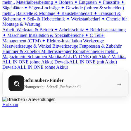
mehr...
Materialbearbeitung
✦ Bohren
✦ Entgraten
✦ Frässtifte
✦
Sägeblätter
✦ Sägen-Lochsäge
✦ Gewinde (bohren & schneiden)
mehr...
Baustelle & Montage
✦ Baustellenbedarf
✦ Transport &
Sicherung
✦ Seil- & Hebetechnik
✦ Werkstattbedarf
✦ Chemie für
Montage & Wartung
Arbeit, Werkstatt & Betrieb
✦ Arbeitsschutz
✦ Betriebsausstattung
✦ Maschinen
Installation & Spezialbereiche
✦ C-Teile-
Management (CTM)
✦ Elektro-Installation
Werkzeuge
Messwerkzeuge & Winkel
Bitwerkzeuge
Fettpressen & Zubehör
Hämmer & Zubehör
Mutternsprenger
Rohrabschneider
mehr...
Magazinierte Schrauben
Makita-ALL IN ONE (mit Akku)
Makita-
ALL IN ONE (ohne Akku)
Dewalt-ALL IN ONE (mit Akku)
Dewalt-ALL IN ONE (ohne Akku)
Schrauben-Finder
→
Normgerecht. Schnell. Professionell.
Holzbau