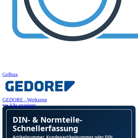
GeBrax
GEDORE - Werkzeug
Alle anzeigen
DIN- & Normteile-
Schnellerfassung
Artikelnummer, Kundenartikelnummer oder DIN