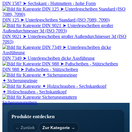
DIN 1587 ➤ Sechskant - Hutmuttern - hohe Form
DIN 125 ➤ Unterlegscheiben Standard (ISO 7089, 7090)
DIN 9021 ➤ Unterlegscheiben großer Außendurchmesser 3d (ISO
7093)
DIN 7349 ➤ Unterlegscheiben dicke Ausführung
DIN 988 ➤ Paßscheiben - Stützscheiben
✦ Sicherungsringe
✦ Holzschrauben - Sechskantkopf
Sicherungsmuttern
Produkte entdecken
← Zurück
Zur Kategorie →