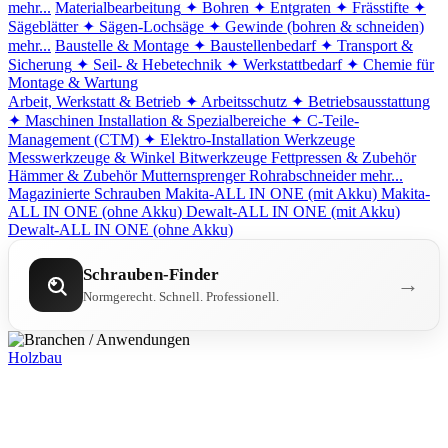
mehr...
Materialbearbeitung
✦ Bohren
✦ Entgraten
✦ Frässtifte
✦
Sägeblätter
✦ Sägen-Lochsäge
✦ Gewinde (bohren & schneiden)
mehr...
Baustelle & Montage
✦ Baustellenbedarf
✦ Transport &
Sicherung
✦ Seil- & Hebetechnik
✦ Werkstattbedarf
✦ Chemie für
Montage & Wartung
Arbeit, Werkstatt & Betrieb
✦ Arbeitsschutz
✦ Betriebsausstattung
✦ Maschinen
Installation & Spezialbereiche
✦ C-Teile-
Management (CTM)
✦ Elektro-Installation
Werkzeuge
Messwerkzeuge & Winkel
Bitwerkzeuge
Fettpressen & Zubehör
Hämmer & Zubehör
Mutternsprenger
Rohrabschneider
mehr...
Magazinierte Schrauben
Makita-ALL IN ONE (mit Akku)
Makita-
ALL IN ONE (ohne Akku)
Dewalt-ALL IN ONE (mit Akku)
Dewalt-ALL IN ONE (ohne Akku)
Schrauben-Finder
→
Normgerecht. Schnell. Professionell.
Holzbau