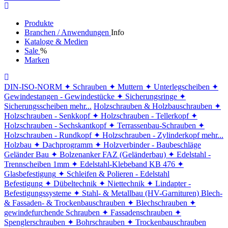
Produkte
Branchen / Anwendungen
Info
Kataloge & Medien
Sale
%
Marken
DIN-ISO-NORM
✦ Schrauben
✦ Muttern
✦ Unterlegscheiben
✦
Gewindestangen - Gewindestücke
✦ Sicherungsringe
✦
Sicherungsscheiben
mehr...
Holzschrauben & Holzbauschrauben
✦
Holzschrauben - Senkkopf
✦ Holzschrauben - Tellerkopf
✦
Holzschrauben - Sechskantkopf
✦ Terrassenbau-Schrauben
✦
Holzschrauben - Rundkopf
✦ Holzschrauben - Zylinderkopf
mehr...
Holzbau
✦ Dachprogramm
✦ Holzverbinder - Baubeschläge
Geländer Bau
✦ Bolzenanker FAZ (Geländerbau)
✦ Edelstahl -
Trennscheiben 1mm
✦ Edelstahl-Klebeband KB 476
✦
Glasbefestigung
✦ Schleifen & Polieren - Edelstahl
Befestigung
✦ Dübeltechnik
✦ Niettechnik
✦ Lindapter -
Befestigungssysteme
✦ Stahl- & Metallbau (HV-Garnituren)
Blech-
& Fassaden- & Trockenbauschrauben
✦ Blechschrauben
✦
gewindefurchende Schrauben
✦ Fassadenschrauben
✦
Spenglerschrauben
✦ Bohrschrauben
✦ Trockenbauschrauben