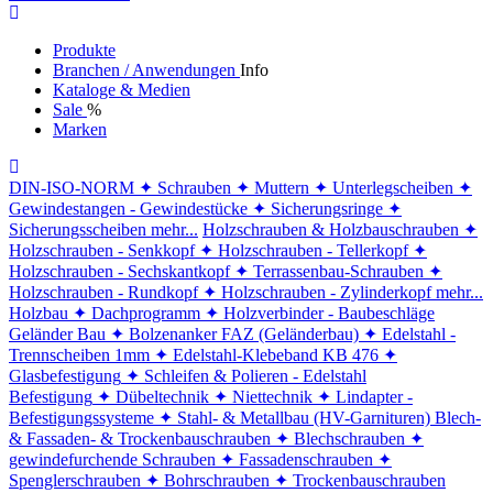
Produkte
Branchen / Anwendungen
Info
Kataloge & Medien
Sale
%
Marken
DIN-ISO-NORM
✦ Schrauben
✦ Muttern
✦ Unterlegscheiben
✦
Gewindestangen - Gewindestücke
✦ Sicherungsringe
✦
Sicherungsscheiben
mehr...
Holzschrauben & Holzbauschrauben
✦
Holzschrauben - Senkkopf
✦ Holzschrauben - Tellerkopf
✦
Holzschrauben - Sechskantkopf
✦ Terrassenbau-Schrauben
✦
Holzschrauben - Rundkopf
✦ Holzschrauben - Zylinderkopf
mehr...
Holzbau
✦ Dachprogramm
✦ Holzverbinder - Baubeschläge
Geländer Bau
✦ Bolzenanker FAZ (Geländerbau)
✦ Edelstahl -
Trennscheiben 1mm
✦ Edelstahl-Klebeband KB 476
✦
Glasbefestigung
✦ Schleifen & Polieren - Edelstahl
Befestigung
✦ Dübeltechnik
✦ Niettechnik
✦ Lindapter -
Befestigungssysteme
✦ Stahl- & Metallbau (HV-Garnituren)
Blech-
& Fassaden- & Trockenbauschrauben
✦ Blechschrauben
✦
gewindefurchende Schrauben
✦ Fassadenschrauben
✦
Spenglerschrauben
✦ Bohrschrauben
✦ Trockenbauschrauben