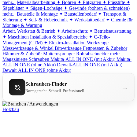
mehr...
Materialbearbeitung
✦ Bohren
✦ Entgraten
✦ Frässtifte
✦
Sägeblätter
✦ Sägen-Lochsäge
✦ Gewinde (bohren & schneiden)
mehr...
Baustelle & Montage
✦ Baustellenbedarf
✦ Transport &
Sicherung
✦ Seil- & Hebetechnik
✦ Werkstattbedarf
✦ Chemie für
Montage & Wartung
Arbeit, Werkstatt & Betrieb
✦ Arbeitsschutz
✦ Betriebsausstattung
✦ Maschinen
Installation & Spezialbereiche
✦ C-Teile-
Management (CTM)
✦ Elektro-Installation
Werkzeuge
Messwerkzeuge & Winkel
Bitwerkzeuge
Fettpressen & Zubehör
Hämmer & Zubehör
Mutternsprenger
Rohrabschneider
mehr...
Magazinierte Schrauben
Makita-ALL IN ONE (mit Akku)
Makita-
ALL IN ONE (ohne Akku)
Dewalt-ALL IN ONE (mit Akku)
Dewalt-ALL IN ONE (ohne Akku)
Schrauben-Finder
→
Normgerecht. Schnell. Professionell.
Holzbau