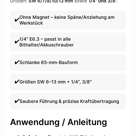
Größen:
SW 6/7/8/10/13 mm
sowie
1/4" und 3/8"
.
Ohne Magnet – keine Späne/Anziehung am
Werkstück
1/4" E6.3 – passt in alle
Bithalter/Akkuschrauber
Schlanke 65-mm-Bauform
Größen SW 6–13 mm + 1/4", 3/8"
Saubere Führung & präzise Kraftübertragung
Anwendung / Anleitung