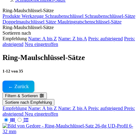
Ring-Maulschlüssel-Sätze
Produkte
Werkzeuge
Schraubenschlüssel
Schraubenschlüssel-Sätze
Doppelmaulschlüssel Sätze
Maulringratschenschlüssel-Sätze
Ring-Maulschlüssel-Sätze
Sortieren nach
Empfehlung
Name: A bis Z
Name: Z bis A
Preis: aufsteigend
Preis:
absteigend
Neu eingetroffen
Ring-Maulschlüssel-Sätze
1-12
von
35
← Zurück
Filtern & Sortieren
Sortiere nach
Empfehlung
Empfehlung
Name: A bis Z
Name: Z bis A
Preis: aufsteigend
Preis:
absteigend
Neu eingetroffen