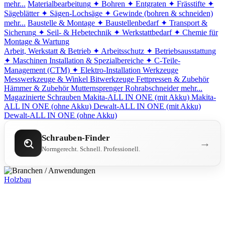
mehr...
Materialbearbeitung
✦ Bohren
✦ Entgraten
✦ Frässtifte
✦
Sägeblätter
✦ Sägen-Lochsäge
✦ Gewinde (bohren & schneiden)
mehr...
Baustelle & Montage
✦ Baustellenbedarf
✦ Transport &
Sicherung
✦ Seil- & Hebetechnik
✦ Werkstattbedarf
✦ Chemie für
Montage & Wartung
Arbeit, Werkstatt & Betrieb
✦ Arbeitsschutz
✦ Betriebsausstattung
✦ Maschinen
Installation & Spezialbereiche
✦ C-Teile-
Management (CTM)
✦ Elektro-Installation
Werkzeuge
Messwerkzeuge & Winkel
Bitwerkzeuge
Fettpressen & Zubehör
Hämmer & Zubehör
Mutternsprenger
Rohrabschneider
mehr...
Magazinierte Schrauben
Makita-ALL IN ONE (mit Akku)
Makita-
ALL IN ONE (ohne Akku)
Dewalt-ALL IN ONE (mit Akku)
Dewalt-ALL IN ONE (ohne Akku)
Schrauben-Finder
→
Normgerecht. Schnell. Professionell.
Holzbau