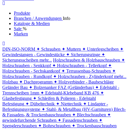
Produkte
Branchen / Anwendungen
Info
Kataloge & Medien
Sale
%
Marken
DIN-ISO-NORM
✦ Schrauben
✦ Muttern
✦ Unterlegscheiben
✦
Gewindestangen - Gewindestücke
✦ Sicherungsringe
✦
Sicherungsscheiben
mehr...
Holzschrauben & Holzbauschrauben
✦
Holzschrauben - Senkkopf
✦ Holzschrauben - Tellerkopf
✦
Holzschrauben - Sechskantkopf
✦ Terrassenbau-Schrauben
✦
Holzschrauben - Rundkopf
✦ Holzschrauben - Zylinderkopf
mehr...
Holzbau
✦ Dachprogramm
✦ Holzverbinder - Baubeschläge
Geländer Bau
✦ Bolzenanker FAZ (Geländerbau)
✦ Edelstahl -
Trennscheiben 1mm
✦ Edelstahl-Klebeband KB 476
✦
Glasbefestigung
✦ Schleifen & Polieren - Edelstahl
Befestigung
✦ Dübeltechnik
✦ Niettechnik
✦ Lindapter -
Befestigungssysteme
✦ Stahl- & Metallbau (HV-Garnituren)
Blech-
& Fassaden- & Trockenbauschrauben
✦ Blechschrauben
✦
gewindefurchende Schrauben
✦ Fassadenschrauben
✦
Spenglerschrauben
✦ Bohrschrauben
✦ Trockenbauschrauben