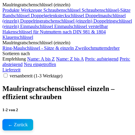
Maulringratschenschlüssel (einzeln)
Produkte
Werkzeuge
Schraubenschlüssel
Schraubenschlüssel-Sätze
Bandschlüssel
Doppelgelenksteckschlüssel
Doppelmaulschlüssel
(einzeln)
Doppelringratschenschlüssel (einzeln)
Doppelringschlüssel
(einzeln)
Einmaulschlüssel
Einmaulschlüssel verstellbar
Hakenschlüssel für Nutmuttern nach DIN 981 & 1804
Klauenschlüssel
Maulringratschenschlüssel (einzeln)
Ring-Maulschlüssel - Sätze & einzeln
Zweilochmutterndreher
Sortieren nach
Empfehlung
Name: A bis Z
Name: Z bis A
Preis: aufsteigend
Preis:
absteigend
Neu eingetroffen
Lieferzeit
versanbereit (1-3 Werktage)
Maulringratschenschlüssel einzeln –
effizient schrauben
1-2
von
2
← Zurück