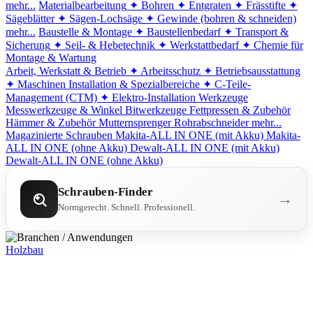
mehr...
Materialbearbeitung
✦ Bohren
✦ Entgraten
✦ Frässtifte
✦
Sägeblätter
✦ Sägen-Lochsäge
✦ Gewinde (bohren & schneiden)
mehr...
Baustelle & Montage
✦ Baustellenbedarf
✦ Transport &
Sicherung
✦ Seil- & Hebetechnik
✦ Werkstattbedarf
✦ Chemie für
Montage & Wartung
Arbeit, Werkstatt & Betrieb
✦ Arbeitsschutz
✦ Betriebsausstattung
✦ Maschinen
Installation & Spezialbereiche
✦ C-Teile-
Management (CTM)
✦ Elektro-Installation
Werkzeuge
Messwerkzeuge & Winkel
Bitwerkzeuge
Fettpressen & Zubehör
Hämmer & Zubehör
Mutternsprenger
Rohrabschneider
mehr...
Magazinierte Schrauben
Makita-ALL IN ONE (mit Akku)
Makita-
ALL IN ONE (ohne Akku)
Dewalt-ALL IN ONE (mit Akku)
Dewalt-ALL IN ONE (ohne Akku)
Schrauben-Finder
→
Normgerecht. Schnell. Professionell.
Holzbau