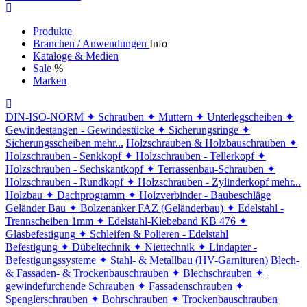
Produkte
Branchen / Anwendungen
Info
Kataloge & Medien
Sale
%
Marken
DIN-ISO-NORM
✦ Schrauben
✦ Muttern
✦ Unterlegscheiben
✦
Gewindestangen - Gewindestücke
✦ Sicherungsringe
✦
Sicherungsscheiben
mehr...
Holzschrauben & Holzbauschrauben
✦
Holzschrauben - Senkkopf
✦ Holzschrauben - Tellerkopf
✦
Holzschrauben - Sechskantkopf
✦ Terrassenbau-Schrauben
✦
Holzschrauben - Rundkopf
✦ Holzschrauben - Zylinderkopf
mehr...
Holzbau
✦ Dachprogramm
✦ Holzverbinder - Baubeschläge
Geländer Bau
✦ Bolzenanker FAZ (Geländerbau)
✦ Edelstahl -
Trennscheiben 1mm
✦ Edelstahl-Klebeband KB 476
✦
Glasbefestigung
✦ Schleifen & Polieren - Edelstahl
Befestigung
✦ Dübeltechnik
✦ Niettechnik
✦ Lindapter -
Befestigungssysteme
✦ Stahl- & Metallbau (HV-Garnituren)
Blech-
& Fassaden- & Trockenbauschrauben
✦ Blechschrauben
✦
gewindefurchende Schrauben
✦ Fassadenschrauben
✦
Spenglerschrauben
✦ Bohrschrauben
✦ Trockenbauschrauben