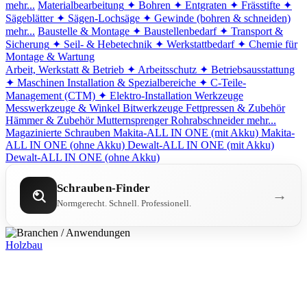
mehr...
Materialbearbeitung
✦ Bohren
✦ Entgraten
✦ Frässtifte
✦
Sägeblätter
✦ Sägen-Lochsäge
✦ Gewinde (bohren & schneiden)
mehr...
Baustelle & Montage
✦ Baustellenbedarf
✦ Transport &
Sicherung
✦ Seil- & Hebetechnik
✦ Werkstattbedarf
✦ Chemie für
Montage & Wartung
Arbeit, Werkstatt & Betrieb
✦ Arbeitsschutz
✦ Betriebsausstattung
✦ Maschinen
Installation & Spezialbereiche
✦ C-Teile-
Management (CTM)
✦ Elektro-Installation
Werkzeuge
Messwerkzeuge & Winkel
Bitwerkzeuge
Fettpressen & Zubehör
Hämmer & Zubehör
Mutternsprenger
Rohrabschneider
mehr...
Magazinierte Schrauben
Makita-ALL IN ONE (mit Akku)
Makita-
ALL IN ONE (ohne Akku)
Dewalt-ALL IN ONE (mit Akku)
Dewalt-ALL IN ONE (ohne Akku)
Schrauben-Finder
→
Normgerecht. Schnell. Professionell.
Holzbau