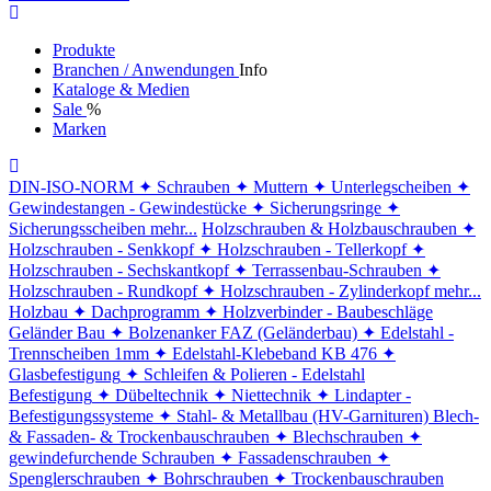
Produkte
Branchen / Anwendungen
Info
Kataloge & Medien
Sale
%
Marken
DIN-ISO-NORM
✦ Schrauben
✦ Muttern
✦ Unterlegscheiben
✦
Gewindestangen - Gewindestücke
✦ Sicherungsringe
✦
Sicherungsscheiben
mehr...
Holzschrauben & Holzbauschrauben
✦
Holzschrauben - Senkkopf
✦ Holzschrauben - Tellerkopf
✦
Holzschrauben - Sechskantkopf
✦ Terrassenbau-Schrauben
✦
Holzschrauben - Rundkopf
✦ Holzschrauben - Zylinderkopf
mehr...
Holzbau
✦ Dachprogramm
✦ Holzverbinder - Baubeschläge
Geländer Bau
✦ Bolzenanker FAZ (Geländerbau)
✦ Edelstahl -
Trennscheiben 1mm
✦ Edelstahl-Klebeband KB 476
✦
Glasbefestigung
✦ Schleifen & Polieren - Edelstahl
Befestigung
✦ Dübeltechnik
✦ Niettechnik
✦ Lindapter -
Befestigungssysteme
✦ Stahl- & Metallbau (HV-Garnituren)
Blech-
& Fassaden- & Trockenbauschrauben
✦ Blechschrauben
✦
gewindefurchende Schrauben
✦ Fassadenschrauben
✦
Spenglerschrauben
✦ Bohrschrauben
✦ Trockenbauschrauben