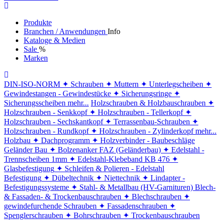
Produkte
Branchen / Anwendungen
Info
Kataloge & Medien
Sale
%
Marken
DIN-ISO-NORM
✦ Schrauben
✦ Muttern
✦ Unterlegscheiben
✦
Gewindestangen - Gewindestücke
✦ Sicherungsringe
✦
Sicherungsscheiben
mehr...
Holzschrauben & Holzbauschrauben
✦
Holzschrauben - Senkkopf
✦ Holzschrauben - Tellerkopf
✦
Holzschrauben - Sechskantkopf
✦ Terrassenbau-Schrauben
✦
Holzschrauben - Rundkopf
✦ Holzschrauben - Zylinderkopf
mehr...
Holzbau
✦ Dachprogramm
✦ Holzverbinder - Baubeschläge
Geländer Bau
✦ Bolzenanker FAZ (Geländerbau)
✦ Edelstahl -
Trennscheiben 1mm
✦ Edelstahl-Klebeband KB 476
✦
Glasbefestigung
✦ Schleifen & Polieren - Edelstahl
Befestigung
✦ Dübeltechnik
✦ Niettechnik
✦ Lindapter -
Befestigungssysteme
✦ Stahl- & Metallbau (HV-Garnituren)
Blech-
& Fassaden- & Trockenbauschrauben
✦ Blechschrauben
✦
gewindefurchende Schrauben
✦ Fassadenschrauben
✦
Spenglerschrauben
✦ Bohrschrauben
✦ Trockenbauschrauben