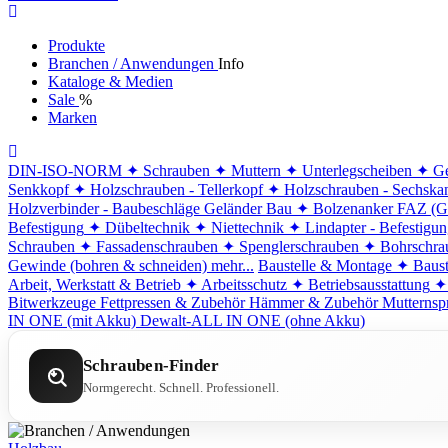
Produkte
Branchen / Anwendungen
Info
Kataloge & Medien
Sale
%
Marken
DIN-ISO-NORM
✦ Schrauben
✦ Muttern
✦ Unterlegscheiben
✦ Ge
Senkkopf
✦ Holzschrauben - Tellerkopf
✦ Holzschrauben - Sechska
Holzverbinder - Baubeschläge
Geländer Bau
✦ Bolzenanker FAZ (G
Befestigung
✦ Dübeltechnik
✦ Niettechnik
✦ Lindapter - Befestigu
Schrauben
✦ Fassadenschrauben
✦ Spenglerschrauben
✦ Bohrschra
Gewinde (bohren & schneiden)
mehr...
Baustelle & Montage
✦ Baust
Arbeit, Werkstatt & Betrieb
✦ Arbeitsschutz
✦ Betriebsausstattung
✦
Bitwerkzeuge
Fettpressen & Zubehör
Hämmer & Zubehör
Mutternsp
IN ONE (mit Akku)
Dewalt-ALL IN ONE (ohne Akku)
Schrauben-Finder
Normgerecht. Schnell. Professionell.