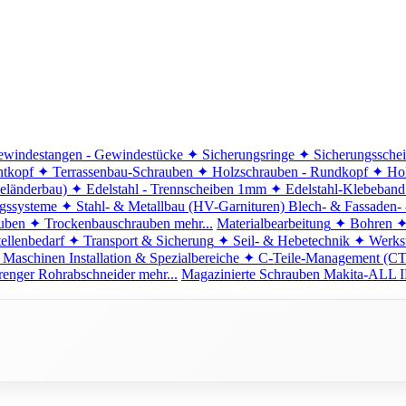
windestangen - Gewindestücke
✦ Sicherungsringe
✦ Sicherungssche
ntkopf
✦ Terrassenbau-Schrauben
✦ Holzschrauben - Rundkopf
✦ Hol
eländerbau)
✦ Edelstahl - Trennscheiben 1mm
✦ Edelstahl-Klebeban
ngssysteme
✦ Stahl- & Metallbau (HV-Garnituren)
Blech- & Fassaden-
uben
✦ Trockenbauschrauben
mehr...
Materialbearbeitung
✦ Bohren
✦
ellenbedarf
✦ Transport & Sicherung
✦ Seil- & Hebetechnik
✦ Werkst
 Maschinen
Installation & Spezialbereiche
✦ C-Teile-Management (C
renger
Rohrabschneider
mehr...
Magazinierte Schrauben
Makita-ALL I