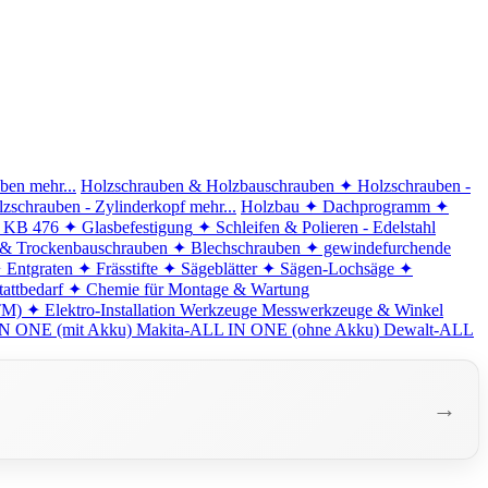
iben
mehr...
Holzschrauben & Holzbauschrauben
✦ Holzschrauben -
zschrauben - Zylinderkopf
mehr...
Holzbau
✦ Dachprogramm
✦
d KB 476
✦ Glasbefestigung
✦ Schleifen & Polieren - Edelstahl
 & Trockenbauschrauben
✦ Blechschrauben
✦ gewindefurchende
 Entgraten
✦ Frässtifte
✦ Sägeblätter
✦ Sägen-Lochsäge
✦
attbedarf
✦ Chemie für Montage & Wartung
TM)
✦ Elektro-Installation
Werkzeuge
Messwerkzeuge & Winkel
N ONE (mit Akku)
Makita-ALL IN ONE (ohne Akku)
Dewalt-ALL
→