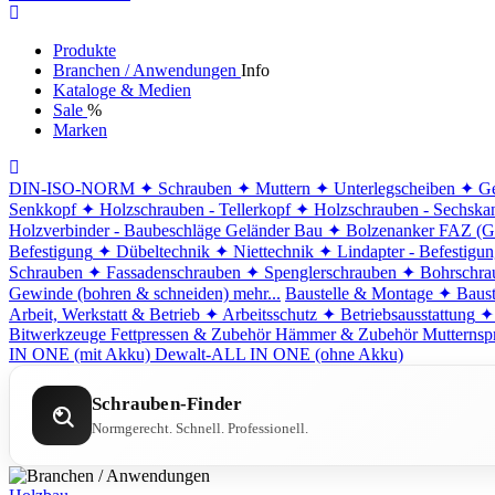
Produkte
Branchen / Anwendungen
Info
Kataloge & Medien
Sale
%
Marken
DIN-ISO-NORM
✦ Schrauben
✦ Muttern
✦ Unterlegscheiben
✦ Ge
Senkkopf
✦ Holzschrauben - Tellerkopf
✦ Holzschrauben - Sechska
Holzverbinder - Baubeschläge
Geländer Bau
✦ Bolzenanker FAZ (G
Befestigung
✦ Dübeltechnik
✦ Niettechnik
✦ Lindapter - Befestigu
Schrauben
✦ Fassadenschrauben
✦ Spenglerschrauben
✦ Bohrschra
Gewinde (bohren & schneiden)
mehr...
Baustelle & Montage
✦ Baust
Arbeit, Werkstatt & Betrieb
✦ Arbeitsschutz
✦ Betriebsausstattung
✦
Bitwerkzeuge
Fettpressen & Zubehör
Hämmer & Zubehör
Mutternsp
IN ONE (mit Akku)
Dewalt-ALL IN ONE (ohne Akku)
Schrauben-Finder
Normgerecht. Schnell. Professionell.