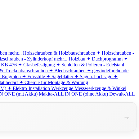
iben
mehr...
Holzschrauben & Holzbauschrauben
✦ Holzschrauben -
zschrauben - Zylinderkopf
mehr...
Holzbau
✦ Dachprogramm
✦
d KB 476
✦ Glasbefestigung
✦ Schleifen & Polieren - Edelstahl
 & Trockenbauschrauben
✦ Blechschrauben
✦ gewindefurchende
 Entgraten
✦ Frässtifte
✦ Sägeblätter
✦ Sägen-Lochsäge
✦
attbedarf
✦ Chemie für Montage & Wartung
TM)
✦ Elektro-Installation
Werkzeuge
Messwerkzeuge & Winkel
N ONE (mit Akku)
Makita-ALL IN ONE (ohne Akku)
Dewalt-ALL
→