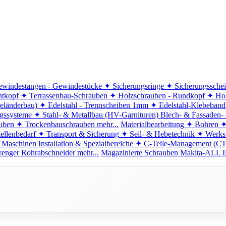
windestangen - Gewindestücke
✦ Sicherungsringe
✦ Sicherungssche
ntkopf
✦ Terrassenbau-Schrauben
✦ Holzschrauben - Rundkopf
✦ Hol
eländerbau)
✦ Edelstahl - Trennscheiben 1mm
✦ Edelstahl-Klebeban
ngssysteme
✦ Stahl- & Metallbau (HV-Garnituren)
Blech- & Fassaden-
uben
✦ Trockenbauschrauben
mehr...
Materialbearbeitung
✦ Bohren
✦
ellenbedarf
✦ Transport & Sicherung
✦ Seil- & Hebetechnik
✦ Werkst
 Maschinen
Installation & Spezialbereiche
✦ C-Teile-Management (C
renger
Rohrabschneider
mehr...
Magazinierte Schrauben
Makita-ALL I