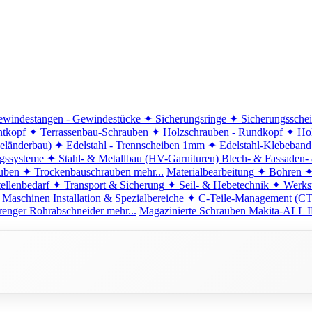
windestangen - Gewindestücke
✦ Sicherungsringe
✦ Sicherungssche
ntkopf
✦ Terrassenbau-Schrauben
✦ Holzschrauben - Rundkopf
✦ Hol
eländerbau)
✦ Edelstahl - Trennscheiben 1mm
✦ Edelstahl-Klebeban
ngssysteme
✦ Stahl- & Metallbau (HV-Garnituren)
Blech- & Fassaden-
uben
✦ Trockenbauschrauben
mehr...
Materialbearbeitung
✦ Bohren
✦
ellenbedarf
✦ Transport & Sicherung
✦ Seil- & Hebetechnik
✦ Werkst
 Maschinen
Installation & Spezialbereiche
✦ C-Teile-Management (C
renger
Rohrabschneider
mehr...
Magazinierte Schrauben
Makita-ALL I