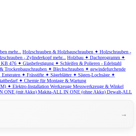
iben
mehr...
Holzschrauben & Holzbauschrauben
✦ Holzschrauben -
zschrauben - Zylinderkopf
mehr...
Holzbau
✦ Dachprogramm
✦
d KB 476
✦ Glasbefestigung
✦ Schleifen & Polieren - Edelstahl
 & Trockenbauschrauben
✦ Blechschrauben
✦ gewindefurchende
 Entgraten
✦ Frässtifte
✦ Sägeblätter
✦ Sägen-Lochsäge
✦
attbedarf
✦ Chemie für Montage & Wartung
TM)
✦ Elektro-Installation
Werkzeuge
Messwerkzeuge & Winkel
N ONE (mit Akku)
Makita-ALL IN ONE (ohne Akku)
Dewalt-ALL
→