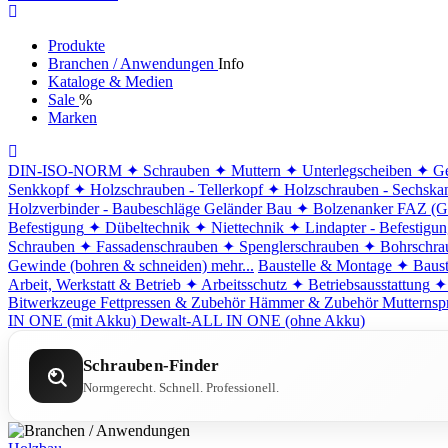
Produkte
Branchen / Anwendungen
Info
Kataloge & Medien
Sale
%
Marken
DIN-ISO-NORM
✦ Schrauben
✦ Muttern
✦ Unterlegscheiben
✦ Ge
Senkkopf
✦ Holzschrauben - Tellerkopf
✦ Holzschrauben - Sechska
Holzverbinder - Baubeschläge
Geländer Bau
✦ Bolzenanker FAZ (G
Befestigung
✦ Dübeltechnik
✦ Niettechnik
✦ Lindapter - Befestigu
Schrauben
✦ Fassadenschrauben
✦ Spenglerschrauben
✦ Bohrschra
Gewinde (bohren & schneiden)
mehr...
Baustelle & Montage
✦ Baust
Arbeit, Werkstatt & Betrieb
✦ Arbeitsschutz
✦ Betriebsausstattung
✦
Bitwerkzeuge
Fettpressen & Zubehör
Hämmer & Zubehör
Mutternsp
IN ONE (mit Akku)
Dewalt-ALL IN ONE (ohne Akku)
Schrauben-Finder
Normgerecht. Schnell. Professionell.