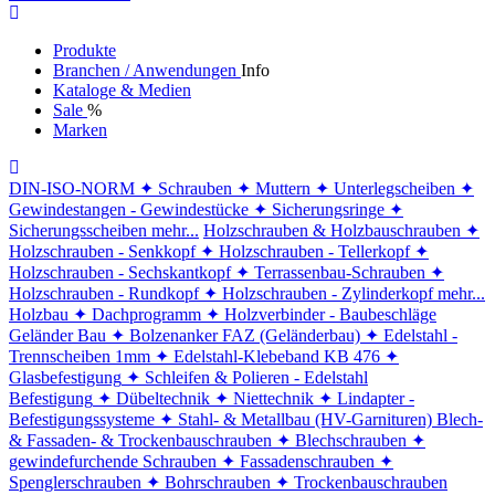
Produkte
Branchen / Anwendungen
Info
Kataloge & Medien
Sale
%
Marken
DIN-ISO-NORM
✦ Schrauben
✦ Muttern
✦ Unterlegscheiben
✦
Gewindestangen - Gewindestücke
✦ Sicherungsringe
✦
Sicherungsscheiben
mehr...
Holzschrauben & Holzbauschrauben
✦
Holzschrauben - Senkkopf
✦ Holzschrauben - Tellerkopf
✦
Holzschrauben - Sechskantkopf
✦ Terrassenbau-Schrauben
✦
Holzschrauben - Rundkopf
✦ Holzschrauben - Zylinderkopf
mehr...
Holzbau
✦ Dachprogramm
✦ Holzverbinder - Baubeschläge
Geländer Bau
✦ Bolzenanker FAZ (Geländerbau)
✦ Edelstahl -
Trennscheiben 1mm
✦ Edelstahl-Klebeband KB 476
✦
Glasbefestigung
✦ Schleifen & Polieren - Edelstahl
Befestigung
✦ Dübeltechnik
✦ Niettechnik
✦ Lindapter -
Befestigungssysteme
✦ Stahl- & Metallbau (HV-Garnituren)
Blech-
& Fassaden- & Trockenbauschrauben
✦ Blechschrauben
✦
gewindefurchende Schrauben
✦ Fassadenschrauben
✦
Spenglerschrauben
✦ Bohrschrauben
✦ Trockenbauschrauben