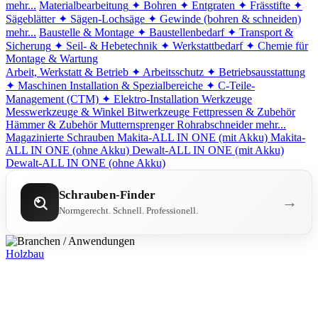
mehr...
Materialbearbeitung
✦ Bohren
✦ Entgraten
✦ Frässtifte
✦
Sägeblätter
✦ Sägen-Lochsäge
✦ Gewinde (bohren & schneiden)
mehr...
Baustelle & Montage
✦ Baustellenbedarf
✦ Transport &
Sicherung
✦ Seil- & Hebetechnik
✦ Werkstattbedarf
✦ Chemie für
Montage & Wartung
Arbeit, Werkstatt & Betrieb
✦ Arbeitsschutz
✦ Betriebsausstattung
✦ Maschinen
Installation & Spezialbereiche
✦ C-Teile-
Management (CTM)
✦ Elektro-Installation
Werkzeuge
Messwerkzeuge & Winkel
Bitwerkzeuge
Fettpressen & Zubehör
Hämmer & Zubehör
Mutternsprenger
Rohrabschneider
mehr...
Magazinierte Schrauben
Makita-ALL IN ONE (mit Akku)
Makita-
ALL IN ONE (ohne Akku)
Dewalt-ALL IN ONE (mit Akku)
Dewalt-ALL IN ONE (ohne Akku)
Schrauben-Finder
→
Normgerecht. Schnell. Professionell.
Holzbau