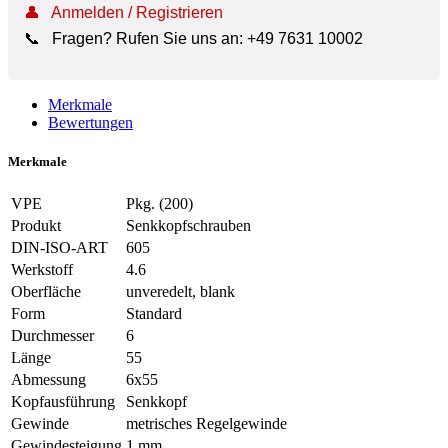
👤
Anmelden / Registrieren
📞
Fragen? Rufen Sie uns an:
+49 7631 10002
Merkmale
Bewertungen
Merkmale
VPE
Pkg. (200)
Produkt
Senkkopfschrauben
DIN-ISO-ART
605
Werkstoff
4.6
Oberfläche
unveredelt, blank
Form
Standard
Durchmesser
6
Länge
55
Abmessung
6x55
Kopfausführung
Senkkopf
Gewinde
metrisches Regelgewinde
Gewindesteigung
1 mm