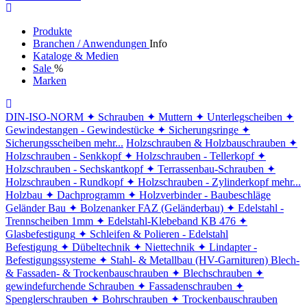
Produkte
Branchen / Anwendungen
Info
Kataloge & Medien
Sale
%
Marken
DIN-ISO-NORM
✦ Schrauben
✦ Muttern
✦ Unterlegscheiben
✦
Gewindestangen - Gewindestücke
✦ Sicherungsringe
✦
Sicherungsscheiben
mehr...
Holzschrauben & Holzbauschrauben
✦
Holzschrauben - Senkkopf
✦ Holzschrauben - Tellerkopf
✦
Holzschrauben - Sechskantkopf
✦ Terrassenbau-Schrauben
✦
Holzschrauben - Rundkopf
✦ Holzschrauben - Zylinderkopf
mehr...
Holzbau
✦ Dachprogramm
✦ Holzverbinder - Baubeschläge
Geländer Bau
✦ Bolzenanker FAZ (Geländerbau)
✦ Edelstahl -
Trennscheiben 1mm
✦ Edelstahl-Klebeband KB 476
✦
Glasbefestigung
✦ Schleifen & Polieren - Edelstahl
Befestigung
✦ Dübeltechnik
✦ Niettechnik
✦ Lindapter -
Befestigungssysteme
✦ Stahl- & Metallbau (HV-Garnituren)
Blech-
& Fassaden- & Trockenbauschrauben
✦ Blechschrauben
✦
gewindefurchende Schrauben
✦ Fassadenschrauben
✦
Spenglerschrauben
✦ Bohrschrauben
✦ Trockenbauschrauben