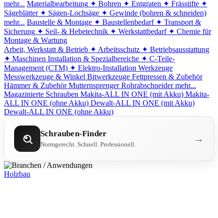
mehr...
Materialbearbeitung
✦ Bohren
✦ Entgraten
✦ Frässtifte
✦
Sägeblätter
✦ Sägen-Lochsäge
✦ Gewinde (bohren & schneiden)
mehr...
Baustelle & Montage
✦ Baustellenbedarf
✦ Transport &
Sicherung
✦ Seil- & Hebetechnik
✦ Werkstattbedarf
✦ Chemie für
Montage & Wartung
Arbeit, Werkstatt & Betrieb
✦ Arbeitsschutz
✦ Betriebsausstattung
✦ Maschinen
Installation & Spezialbereiche
✦ C-Teile-
Management (CTM)
✦ Elektro-Installation
Werkzeuge
Messwerkzeuge & Winkel
Bitwerkzeuge
Fettpressen & Zubehör
Hämmer & Zubehör
Mutternsprenger
Rohrabschneider
mehr...
Magazinierte Schrauben
Makita-ALL IN ONE (mit Akku)
Makita-
ALL IN ONE (ohne Akku)
Dewalt-ALL IN ONE (mit Akku)
Dewalt-ALL IN ONE (ohne Akku)
Schrauben-Finder
→
Normgerecht. Schnell. Professionell.
Holzbau