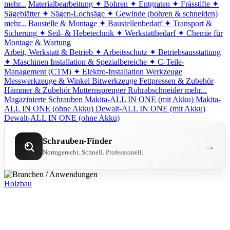
mehr...
Materialbearbeitung
✦ Bohren
✦ Entgraten
✦ Frässtifte
✦
Sägeblätter
✦ Sägen-Lochsäge
✦ Gewinde (bohren & schneiden)
mehr...
Baustelle & Montage
✦ Baustellenbedarf
✦ Transport &
Sicherung
✦ Seil- & Hebetechnik
✦ Werkstattbedarf
✦ Chemie für
Montage & Wartung
Arbeit, Werkstatt & Betrieb
✦ Arbeitsschutz
✦ Betriebsausstattung
✦ Maschinen
Installation & Spezialbereiche
✦ C-Teile-
Management (CTM)
✦ Elektro-Installation
Werkzeuge
Messwerkzeuge & Winkel
Bitwerkzeuge
Fettpressen & Zubehör
Hämmer & Zubehör
Mutternsprenger
Rohrabschneider
mehr...
Magazinierte Schrauben
Makita-ALL IN ONE (mit Akku)
Makita-
ALL IN ONE (ohne Akku)
Dewalt-ALL IN ONE (mit Akku)
Dewalt-ALL IN ONE (ohne Akku)
Schrauben-Finder
→
Normgerecht. Schnell. Professionell.
Holzbau