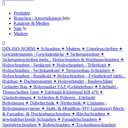
Produkte
Branchen / Anwendungen
Info
Kataloge & Medien
Sale
%
Marken
DIN-ISO-NORM
✦ Schrauben
✦ Muttern
✦ Unterlegscheiben
✦
Gewindestangen - Gewindestücke
✦ Sicherungsringe
✦
Sicherungsscheiben
mehr...
Holzschrauben & Holzbauschrauben
✦
Holzschrauben - Senkkopf
✦ Holzschrauben - Tellerkopf
✦
Holzschrauben - Sechskantkopf
✦ Terrassenbau-Schrauben
✦
Holzschrauben - Rundkopf
✦ Holzschrauben - Zylinderkopf
mehr...
Holzbau
✦ Dachprogramm
✦ Holzverbinder - Baubeschläge
Geländer Bau
✦ Bolzenanker FAZ (Geländerbau)
✦ Edelstahl -
Trennscheiben 1mm
✦ Edelstahl-Klebeband KB 476
✦
Glasbefestigung
✦ Schleifen & Polieren - Edelstahl
Befestigung
✦ Dübeltechnik
✦ Niettechnik
✦ Lindapter -
Befestigungssysteme
✦ Stahl- & Metallbau (HV-Garnituren)
Blech-
& Fassaden- & Trockenbauschrauben
✦ Blechschrauben
✦
gewindefurchende Schrauben
✦ Fassadenschrauben
✦
Spenglerschrauben
✦ Bohrschrauben
✦ Trockenbauschrauben