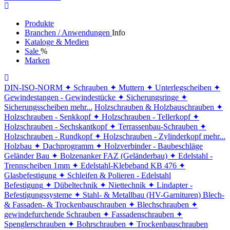
Produkte
Branchen / Anwendungen
Info
Kataloge & Medien
Sale
%
Marken
DIN-ISO-NORM
✦ Schrauben
✦ Muttern
✦ Unterlegscheiben
✦
Gewindestangen - Gewindestücke
✦ Sicherungsringe
✦
Sicherungsscheiben
mehr...
Holzschrauben & Holzbauschrauben
✦
Holzschrauben - Senkkopf
✦ Holzschrauben - Tellerkopf
✦
Holzschrauben - Sechskantkopf
✦ Terrassenbau-Schrauben
✦
Holzschrauben - Rundkopf
✦ Holzschrauben - Zylinderkopf
mehr...
Holzbau
✦ Dachprogramm
✦ Holzverbinder - Baubeschläge
Geländer Bau
✦ Bolzenanker FAZ (Geländerbau)
✦ Edelstahl -
Trennscheiben 1mm
✦ Edelstahl-Klebeband KB 476
✦
Glasbefestigung
✦ Schleifen & Polieren - Edelstahl
Befestigung
✦ Dübeltechnik
✦ Niettechnik
✦ Lindapter -
Befestigungssysteme
✦ Stahl- & Metallbau (HV-Garnituren)
Blech-
& Fassaden- & Trockenbauschrauben
✦ Blechschrauben
✦
gewindefurchende Schrauben
✦ Fassadenschrauben
✦
Spenglerschrauben
✦ Bohrschrauben
✦ Trockenbauschrauben