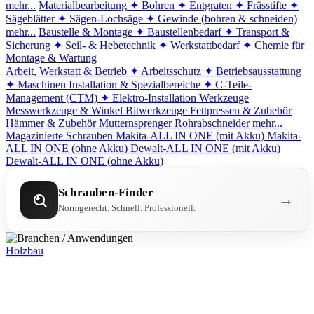
mehr...
Materialbearbeitung
✦ Bohren
✦ Entgraten
✦ Frässtifte
✦
Sägeblätter
✦ Sägen-Lochsäge
✦ Gewinde (bohren & schneiden)
mehr...
Baustelle & Montage
✦ Baustellenbedarf
✦ Transport &
Sicherung
✦ Seil- & Hebetechnik
✦ Werkstattbedarf
✦ Chemie für
Montage & Wartung
Arbeit, Werkstatt & Betrieb
✦ Arbeitsschutz
✦ Betriebsausstattung
✦ Maschinen
Installation & Spezialbereiche
✦ C-Teile-
Management (CTM)
✦ Elektro-Installation
Werkzeuge
Messwerkzeuge & Winkel
Bitwerkzeuge
Fettpressen & Zubehör
Hämmer & Zubehör
Mutternsprenger
Rohrabschneider
mehr...
Magazinierte Schrauben
Makita-ALL IN ONE (mit Akku)
Makita-
ALL IN ONE (ohne Akku)
Dewalt-ALL IN ONE (mit Akku)
Dewalt-ALL IN ONE (ohne Akku)
Schrauben-Finder
→
Normgerecht. Schnell. Professionell.
Holzbau