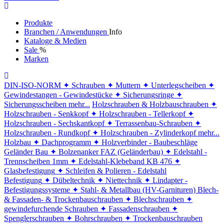
Produkte
Branchen / Anwendungen
Info
Kataloge & Medien
Sale
%
Marken
DIN-ISO-NORM
✦ Schrauben
✦ Muttern
✦ Unterlegscheiben
✦
Gewindestangen - Gewindestücke
✦ Sicherungsringe
✦
Sicherungsscheiben
mehr...
Holzschrauben & Holzbauschrauben
✦
Holzschrauben - Senkkopf
✦ Holzschrauben - Tellerkopf
✦
Holzschrauben - Sechskantkopf
✦ Terrassenbau-Schrauben
✦
Holzschrauben - Rundkopf
✦ Holzschrauben - Zylinderkopf
mehr...
Holzbau
✦ Dachprogramm
✦ Holzverbinder - Baubeschläge
Geländer Bau
✦ Bolzenanker FAZ (Geländerbau)
✦ Edelstahl -
Trennscheiben 1mm
✦ Edelstahl-Klebeband KB 476
✦
Glasbefestigung
✦ Schleifen & Polieren - Edelstahl
Befestigung
✦ Dübeltechnik
✦ Niettechnik
✦ Lindapter -
Befestigungssysteme
✦ Stahl- & Metallbau (HV-Garnituren)
Blech-
& Fassaden- & Trockenbauschrauben
✦ Blechschrauben
✦
gewindefurchende Schrauben
✦ Fassadenschrauben
✦
Spenglerschrauben
✦ Bohrschrauben
✦ Trockenbauschrauben