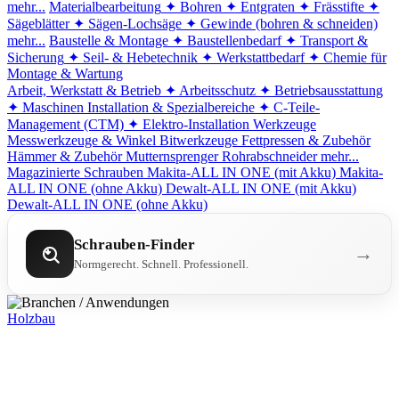
mehr...
Materialbearbeitung
✦ Bohren
✦ Entgraten
✦ Frässtifte
✦
Sägeblätter
✦ Sägen-Lochsäge
✦ Gewinde (bohren & schneiden)
mehr...
Baustelle & Montage
✦ Baustellenbedarf
✦ Transport &
Sicherung
✦ Seil- & Hebetechnik
✦ Werkstattbedarf
✦ Chemie für
Montage & Wartung
Arbeit, Werkstatt & Betrieb
✦ Arbeitsschutz
✦ Betriebsausstattung
✦ Maschinen
Installation & Spezialbereiche
✦ C-Teile-
Management (CTM)
✦ Elektro-Installation
Werkzeuge
Messwerkzeuge & Winkel
Bitwerkzeuge
Fettpressen & Zubehör
Hämmer & Zubehör
Mutternsprenger
Rohrabschneider
mehr...
Magazinierte Schrauben
Makita-ALL IN ONE (mit Akku)
Makita-
ALL IN ONE (ohne Akku)
Dewalt-ALL IN ONE (mit Akku)
Dewalt-ALL IN ONE (ohne Akku)
Schrauben-Finder
→
Normgerecht. Schnell. Professionell.
Holzbau