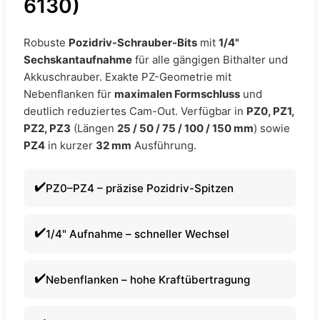
6130)
Robuste
Pozidriv-Schrauber-Bits
mit
1/4"
Sechskantaufnahme
für alle gängigen Bithalter und
Akkuschrauber. Exakte PZ-Geometrie mit
Nebenflanken für
maximalen Formschluss
und
deutlich reduziertes Cam-Out. Verfügbar in
PZ0, PZ1,
PZ2, PZ3
(Längen
25 / 50 / 75 / 100 / 150 mm
) sowie
PZ4
in kurzer
32 mm
Ausführung.
PZ0–PZ4 – präzise Pozidriv-Spitzen
1/4" Aufnahme – schneller Wechsel
Nebenflanken – hohe Kraftübertragung