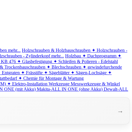
iben
mehr...
Holzschrauben & Holzbauschrauben
✦ Holzschrauben -
zschrauben - Zylinderkopf
mehr...
Holzbau
✦ Dachprogramm
✦
d KB 476
✦ Glasbefestigung
✦ Schleifen & Polieren - Edelstahl
 & Trockenbauschrauben
✦ Blechschrauben
✦ gewindefurchende
 Entgraten
✦ Frässtifte
✦ Sägeblätter
✦ Sägen-Lochsäge
✦
attbedarf
✦ Chemie für Montage & Wartung
TM)
✦ Elektro-Installation
Werkzeuge
Messwerkzeuge & Winkel
N ONE (mit Akku)
Makita-ALL IN ONE (ohne Akku)
Dewalt-ALL
→