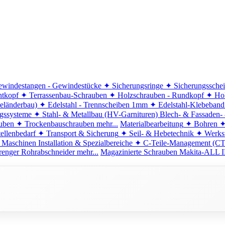
windestangen - Gewindestücke
✦ Sicherungsringe
✦ Sicherungssche
ntkopf
✦ Terrassenbau-Schrauben
✦ Holzschrauben - Rundkopf
✦ Hol
eländerbau)
✦ Edelstahl - Trennscheiben 1mm
✦ Edelstahl-Klebeban
ngssysteme
✦ Stahl- & Metallbau (HV-Garnituren)
Blech- & Fassaden-
uben
✦ Trockenbauschrauben
mehr...
Materialbearbeitung
✦ Bohren
✦
ellenbedarf
✦ Transport & Sicherung
✦ Seil- & Hebetechnik
✦ Werkst
 Maschinen
Installation & Spezialbereiche
✦ C-Teile-Management (C
renger
Rohrabschneider
mehr...
Magazinierte Schrauben
Makita-ALL I