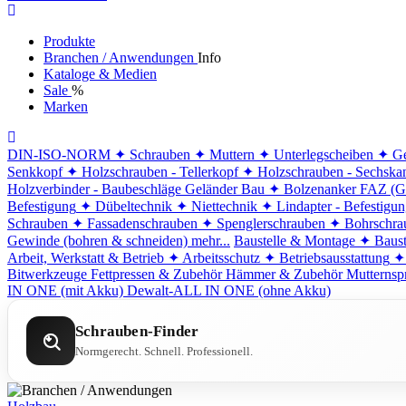
Produkte
Branchen / Anwendungen
Info
Kataloge & Medien
Sale
%
Marken
DIN-ISO-NORM
✦ Schrauben
✦ Muttern
✦ Unterlegscheiben
✦ Ge
Senkkopf
✦ Holzschrauben - Tellerkopf
✦ Holzschrauben - Sechska
Holzverbinder - Baubeschläge
Geländer Bau
✦ Bolzenanker FAZ (G
Befestigung
✦ Dübeltechnik
✦ Niettechnik
✦ Lindapter - Befestigu
Schrauben
✦ Fassadenschrauben
✦ Spenglerschrauben
✦ Bohrschra
Gewinde (bohren & schneiden)
mehr...
Baustelle & Montage
✦ Baust
Arbeit, Werkstatt & Betrieb
✦ Arbeitsschutz
✦ Betriebsausstattung
✦
Bitwerkzeuge
Fettpressen & Zubehör
Hämmer & Zubehör
Mutternsp
IN ONE (mit Akku)
Dewalt-ALL IN ONE (ohne Akku)
Schrauben-Finder
Normgerecht. Schnell. Professionell.