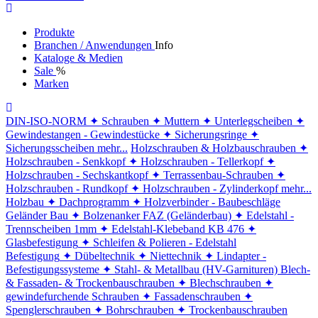
Produkte
Branchen / Anwendungen
Info
Kataloge & Medien
Sale
%
Marken
DIN-ISO-NORM
✦ Schrauben
✦ Muttern
✦ Unterlegscheiben
✦
Gewindestangen - Gewindestücke
✦ Sicherungsringe
✦
Sicherungsscheiben
mehr...
Holzschrauben & Holzbauschrauben
✦
Holzschrauben - Senkkopf
✦ Holzschrauben - Tellerkopf
✦
Holzschrauben - Sechskantkopf
✦ Terrassenbau-Schrauben
✦
Holzschrauben - Rundkopf
✦ Holzschrauben - Zylinderkopf
mehr...
Holzbau
✦ Dachprogramm
✦ Holzverbinder - Baubeschläge
Geländer Bau
✦ Bolzenanker FAZ (Geländerbau)
✦ Edelstahl -
Trennscheiben 1mm
✦ Edelstahl-Klebeband KB 476
✦
Glasbefestigung
✦ Schleifen & Polieren - Edelstahl
Befestigung
✦ Dübeltechnik
✦ Niettechnik
✦ Lindapter -
Befestigungssysteme
✦ Stahl- & Metallbau (HV-Garnituren)
Blech-
& Fassaden- & Trockenbauschrauben
✦ Blechschrauben
✦
gewindefurchende Schrauben
✦ Fassadenschrauben
✦
Spenglerschrauben
✦ Bohrschrauben
✦ Trockenbauschrauben