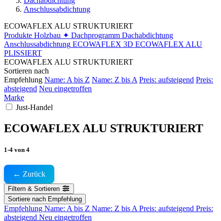
Dachabdichtung
Anschlussabdichtung
ECOWAFLEX ALU STRUKTURIERT
Produkte
Holzbau
✦ Dachprogramm
Dachabdichtung
Anschlussabdichtung
ECOWAFLEX 3D
ECOWAFLEX ALU
PLISSIERT
ECOWAFLEX ALU STRUKTURIERT
Sortieren nach
Empfehlung
Name: A bis Z
Name: Z bis A
Preis: aufsteigend
Preis:
absteigend
Neu eingetroffen
Marke
Just-Handel
ECOWAFLEX ALU STRUKTURIERT
1-4
von
4
← Zurück
Filtern & Sortieren
Sortiere nach
Empfehlung
Empfehlung
Name: A bis Z
Name: Z bis A
Preis: aufsteigend
Preis:
absteigend
Neu eingetroffen