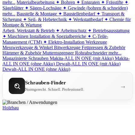
mehr...
Materialbearbeitung
✦ Bohren
✦ Entgraten
✦ Frässtifte
✦
Sägeblätter
✦ Sägen-Lochsäge
✦ Gewinde (bohren & schneiden)
mehr...
Baustelle & Montage
✦ Baustellenbedarf
✦ Transport &
Sicherung
✦ Seil- & Hebetechnik
✦ Werkstattbedarf
✦ Chemie für
Montage & Wartung
Arbeit, Werkstatt & Betrieb
✦ Arbeitsschutz
✦ Betriebsausstattung
✦ Maschinen
Installation & Spezialbereiche
✦ C-Teile-
Management (CTM)
✦ Elektro-Installation
Werkzeuge
Messwerkzeuge & Winkel
Bitwerkzeuge
Fettpressen & Zubehör
Hämmer & Zubehör
Mutternsprenger
Rohrabschneider
mehr...
Magazinierte Schrauben
Makita-ALL IN ONE (mit Akku)
Makita-
ALL IN ONE (ohne Akku)
Dewalt-ALL IN ONE (mit Akku)
Dewalt-ALL IN ONE (ohne Akku)
Schrauben-Finder
→
Normgerecht. Schnell. Professionell.
Holzbau