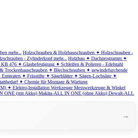
iben
mehr...
Holzschrauben & Holzbauschrauben
✦ Holzschrauben -
zschrauben - Zylinderkopf
mehr...
Holzbau
✦ Dachprogramm
✦
d KB 476
✦ Glasbefestigung
✦ Schleifen & Polieren - Edelstahl
 & Trockenbauschrauben
✦ Blechschrauben
✦ gewindefurchende
 Entgraten
✦ Frässtifte
✦ Sägeblätter
✦ Sägen-Lochsäge
✦
attbedarf
✦ Chemie für Montage & Wartung
TM)
✦ Elektro-Installation
Werkzeuge
Messwerkzeuge & Winkel
N ONE (mit Akku)
Makita-ALL IN ONE (ohne Akku)
Dewalt-ALL
→