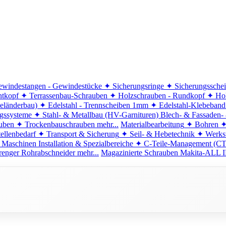
windestangen - Gewindestücke
✦ Sicherungsringe
✦ Sicherungssche
ntkopf
✦ Terrassenbau-Schrauben
✦ Holzschrauben - Rundkopf
✦ Hol
eländerbau)
✦ Edelstahl - Trennscheiben 1mm
✦ Edelstahl-Klebeban
ngssysteme
✦ Stahl- & Metallbau (HV-Garnituren)
Blech- & Fassaden-
uben
✦ Trockenbauschrauben
mehr...
Materialbearbeitung
✦ Bohren
✦
ellenbedarf
✦ Transport & Sicherung
✦ Seil- & Hebetechnik
✦ Werkst
 Maschinen
Installation & Spezialbereiche
✦ C-Teile-Management (C
renger
Rohrabschneider
mehr...
Magazinierte Schrauben
Makita-ALL I