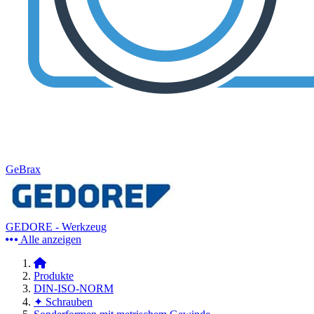
GeBrax
GEDORE - Werkzeug
Alle anzeigen
Produkte
DIN-ISO-NORM
✦ Schrauben