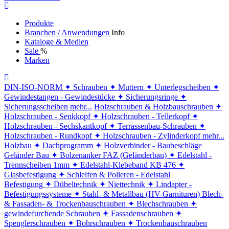
Produkte
Branchen / Anwendungen
Info
Kataloge & Medien
Sale
%
Marken
DIN-ISO-NORM
✦ Schrauben
✦ Muttern
✦ Unterlegscheiben
✦
Gewindestangen - Gewindestücke
✦ Sicherungsringe
✦
Sicherungsscheiben
mehr...
Holzschrauben & Holzbauschrauben
✦
Holzschrauben - Senkkopf
✦ Holzschrauben - Tellerkopf
✦
Holzschrauben - Sechskantkopf
✦ Terrassenbau-Schrauben
✦
Holzschrauben - Rundkopf
✦ Holzschrauben - Zylinderkopf
mehr...
Holzbau
✦ Dachprogramm
✦ Holzverbinder - Baubeschläge
Geländer Bau
✦ Bolzenanker FAZ (Geländerbau)
✦ Edelstahl -
Trennscheiben 1mm
✦ Edelstahl-Klebeband KB 476
✦
Glasbefestigung
✦ Schleifen & Polieren - Edelstahl
Befestigung
✦ Dübeltechnik
✦ Niettechnik
✦ Lindapter -
Befestigungssysteme
✦ Stahl- & Metallbau (HV-Garnituren)
Blech-
& Fassaden- & Trockenbauschrauben
✦ Blechschrauben
✦
gewindefurchende Schrauben
✦ Fassadenschrauben
✦
Spenglerschrauben
✦ Bohrschrauben
✦ Trockenbauschrauben