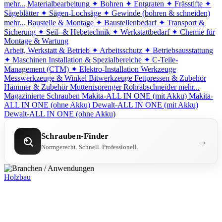
mehr...
Materialbearbeitung
✦ Bohren
✦ Entgraten
✦ Frässtifte
✦
Sägeblätter
✦ Sägen-Lochsäge
✦ Gewinde (bohren & schneiden)
mehr...
Baustelle & Montage
✦ Baustellenbedarf
✦ Transport &
Sicherung
✦ Seil- & Hebetechnik
✦ Werkstattbedarf
✦ Chemie für
Montage & Wartung
Arbeit, Werkstatt & Betrieb
✦ Arbeitsschutz
✦ Betriebsausstattung
✦ Maschinen
Installation & Spezialbereiche
✦ C-Teile-
Management (CTM)
✦ Elektro-Installation
Werkzeuge
Messwerkzeuge & Winkel
Bitwerkzeuge
Fettpressen & Zubehör
Hämmer & Zubehör
Mutternsprenger
Rohrabschneider
mehr...
Magazinierte Schrauben
Makita-ALL IN ONE (mit Akku)
Makita-
ALL IN ONE (ohne Akku)
Dewalt-ALL IN ONE (mit Akku)
Dewalt-ALL IN ONE (ohne Akku)
Schrauben-Finder
→
Normgerecht. Schnell. Professionell.
Holzbau