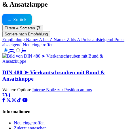
& Ansatzkuppe
← Zurück
Filtern & Sortieren
Sortiere nach
Empfehlung
Empfehlung
Name: A bis Z
Name: Z bis A
Preis: aufsteigend
Preis:
absteigend
Neu eingetroffen
DIN 480 ➤ Vierkantschrauben mit Bund &
Ansatzkuppe
Weitere Option:
Interne Notiz zur Position an uns
Informationen
Neu eingetroffen
Zuletzt angesehen