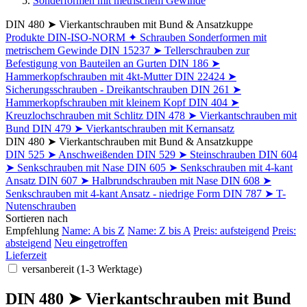
Sonderformen mit metrischem Gewinde
DIN 480 ➤ Vierkantschrauben mit Bund & Ansatzkuppe
Produkte
DIN-ISO-NORM
✦ Schrauben
Sonderformen mit
metrischem Gewinde
DIN 15237 ➤ Tellerschrauben zur
Befestigung von Bauteilen an Gurten
DIN 186 ➤
Hammerkopfschrauben mit 4kt-Mutter
DIN 22424 ➤
Sicherungsschrauben - Dreikantschrauben
DIN 261 ➤
Hammerkopfschrauben mit kleinem Kopf
DIN 404 ➤
Kreuzlochschrauben mit Schlitz
DIN 478 ➤ Vierkantschrauben mit
Bund
DIN 479 ➤ Vierkantschrauben mit Kernansatz
DIN 480 ➤ Vierkantschrauben mit Bund & Ansatzkuppe
DIN 525 ➤ Anschweißenden
DIN 529 ➤ Steinschrauben
DIN 604
➤ Senkschrauben mit Nase
DIN 605 ➤ Senkschrauben mit 4-kant
Ansatz
DIN 607 ➤ Halbrundschrauben mit Nase
DIN 608 ➤
Senkschrauben mit 4-kant Ansatz - niedrige Form
DIN 787 ➤ T-
Nutenschrauben
Sortieren nach
Empfehlung
Name: A bis Z
Name: Z bis A
Preis: aufsteigend
Preis:
absteigend
Neu eingetroffen
Lieferzeit
versanbereit (1-3 Werktage)
DIN 480 ➤ Vierkantschrauben mit Bund