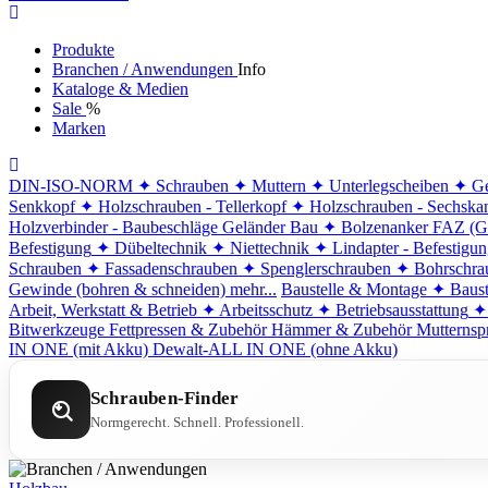
Produkte
Branchen / Anwendungen
Info
Kataloge & Medien
Sale
%
Marken
DIN-ISO-NORM
✦ Schrauben
✦ Muttern
✦ Unterlegscheiben
✦ Ge
Senkkopf
✦ Holzschrauben - Tellerkopf
✦ Holzschrauben - Sechska
Holzverbinder - Baubeschläge
Geländer Bau
✦ Bolzenanker FAZ (G
Befestigung
✦ Dübeltechnik
✦ Niettechnik
✦ Lindapter - Befestigu
Schrauben
✦ Fassadenschrauben
✦ Spenglerschrauben
✦ Bohrschra
Gewinde (bohren & schneiden)
mehr...
Baustelle & Montage
✦ Baust
Arbeit, Werkstatt & Betrieb
✦ Arbeitsschutz
✦ Betriebsausstattung
✦
Bitwerkzeuge
Fettpressen & Zubehör
Hämmer & Zubehör
Mutternsp
IN ONE (mit Akku)
Dewalt-ALL IN ONE (ohne Akku)
Schrauben-Finder
Normgerecht. Schnell. Professionell.