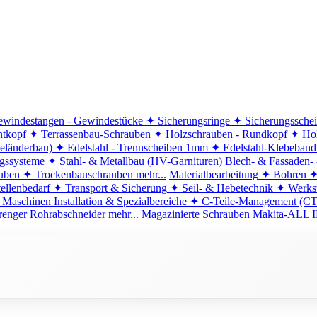
windestangen - Gewindestücke
✦ Sicherungsringe
✦ Sicherungssche
ntkopf
✦ Terrassenbau-Schrauben
✦ Holzschrauben - Rundkopf
✦ Hol
eländerbau)
✦ Edelstahl - Trennscheiben 1mm
✦ Edelstahl-Klebeban
ngssysteme
✦ Stahl- & Metallbau (HV-Garnituren)
Blech- & Fassaden-
uben
✦ Trockenbauschrauben
mehr...
Materialbearbeitung
✦ Bohren
✦
ellenbedarf
✦ Transport & Sicherung
✦ Seil- & Hebetechnik
✦ Werkst
 Maschinen
Installation & Spezialbereiche
✦ C-Teile-Management (C
renger
Rohrabschneider
mehr...
Magazinierte Schrauben
Makita-ALL I