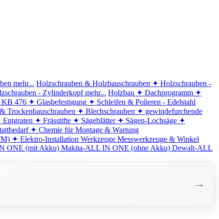
iben
mehr...
Holzschrauben & Holzbauschrauben
✦ Holzschrauben -
zschrauben - Zylinderkopf
mehr...
Holzbau
✦ Dachprogramm
✦
d KB 476
✦ Glasbefestigung
✦ Schleifen & Polieren - Edelstahl
 & Trockenbauschrauben
✦ Blechschrauben
✦ gewindefurchende
 Entgraten
✦ Frässtifte
✦ Sägeblätter
✦ Sägen-Lochsäge
✦
attbedarf
✦ Chemie für Montage & Wartung
TM)
✦ Elektro-Installation
Werkzeuge
Messwerkzeuge & Winkel
N ONE (mit Akku)
Makita-ALL IN ONE (ohne Akku)
Dewalt-ALL
→